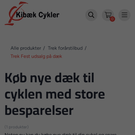


0
Alle produkter
Trek forårstilbud
Trek Fest udsalg på dæk
Køb nye dæk til
cyklen med store
besparelser
(1 produkter)
Netop nu kan du købe nye dæk til din cykel og spare