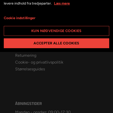
levere indhold fra tredjeparter.
Læs mere
KUNDESERVICE
Kontakt os
Cookie indstillinger
Prismatch
Finansiering
KUN NØDVENDIGE COOKIES
Leasing
Bestil afhentning
ACCEPTER ALLE COOKIES
Handelsbetingelser
Returnering
Cookie- og privatlivspolitik
Størrelsesguides
ÅBNINGSTIDER
Mandag - onsdag: 09:00-17:30