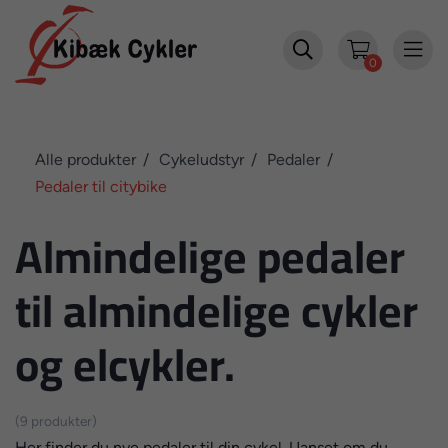


0
Alle produkter
Cykeludstyr
Pedaler
Pedaler til citybike
Almindelige pedaler
til almindelige cykler
og elcykler.
(9 produkter)
Her finder du nye pedaler til din cykel. Uanset om du