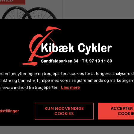
sted benytter egne og tredjeparters cookies for at fungere, analysere d
agene Exar DB45 Pro
dukter og tjenester, hjælpe med vores salgsfremmende og marketings
arbon hjulsæt
 levere indhold fra tredjeparter.
Læs mere
5.799,00 kr.
KUN NØDVENDIGE
ACCEPTER
dstillinger
COOKIES
COOKI