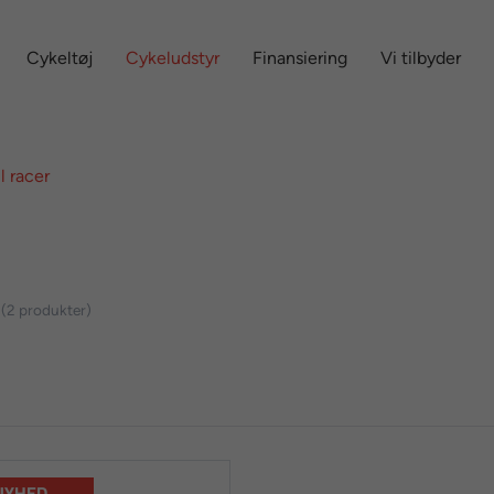
Cykeltøj
Cykeludstyr
Finansiering
Vi tilbyder
il racer
(2 produkter)
NYHED