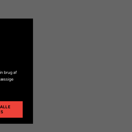
in brug af
mæssige
 ALLE
ES