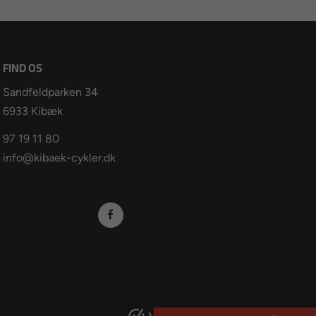
FIND OS
Sandfeldparken 34
6933 Kibæk
97 19 11 80
info@kibaek-cykler.dk