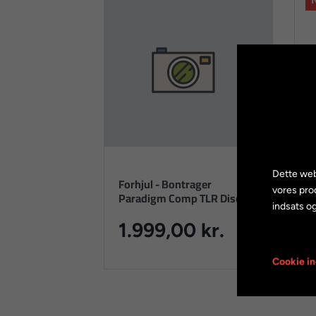
Dette web
Forhjul - Bontrager
M
vores pro
Paradigm Comp TLR Disc
c
indsats og
1.999,00 kr.
Cookie in