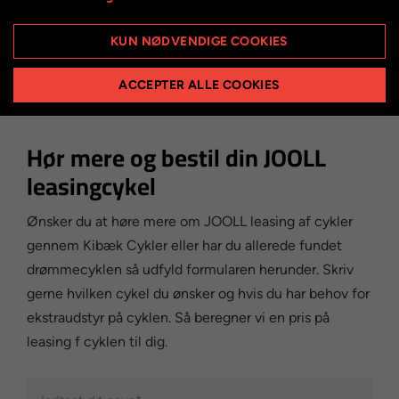
den månedlige leasingydelse ud fra valget af ny cykel.
Er du blevet superglad for din nuværende cykel, kan
KUN NØDVENDIGE COOKIES
den frikøbes fra JOOLL. Her køber du cyklen af JOOLL
for et engangsbeløb.
ACCEPTER ALLE COOKIES
Hør mere og bestil din JOOLL
leasingcykel
Ønsker du at høre mere om JOOLL leasing af cykler
gennem Kibæk Cykler eller har du allerede fundet
drømmecyklen så udfyld formularen herunder. Skriv
gerne hvilken cykel du ønsker og hvis du har behov for
ekstraudstyr på cyklen. Så beregner vi en pris på
leasing f cyklen til dig.