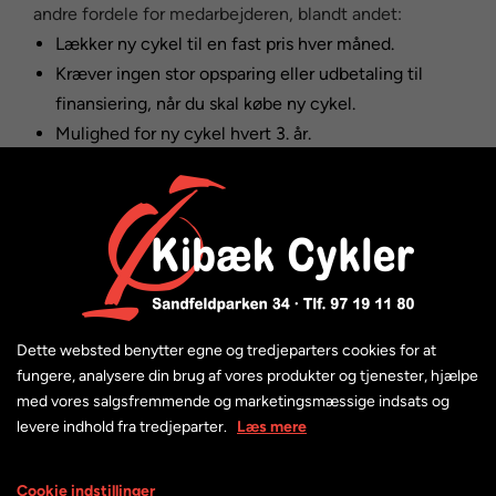
andre fordele for medarbejderen, blandt andet:
Lækker ny cykel til en fast pris hver måned.
Kræver ingen stor opsparing eller udbetaling til
finansiering, når du skal købe ny cykel.
Mulighed for ny cykel hvert 3. år.
Cyklen er fuldt forsikret.
Muligheder efter 36 måneders
leasingperiode
Dette websted benytter egne og tredjeparters cookies for at
Når leasingperioden slutter efter 36 måneder, er der
fungere, analysere din brug af vores produkter og tjenester, hjælpe
flere muligheder. Her kan du vælge at få en ny JOOLL
med vores salgsfremmende og marketingsmæssige indsats og
leasingcykel, frikøbe din nuværende cykel eller stoppe
levere indhold fra tredjeparter.
Læs mere
med JOOLL leasingcykler.
Vælger du at få en ny cykel, laves en ny beregning af
Cookie indstillinger