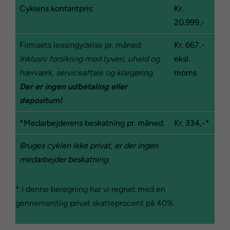
Cyklens kontantpris:
Kr.
20.999,-
Firmaets leasingydelse pr. måned:
Kr. 667,-
Inklusiv forsikring mod tyveri, uheld og
eksl.
hærværk, serviceaftale og klargøring.
moms
Der er ingen udbetaling eller
depositum!
*Medarbejderens beskatning pr. måned:
Kr. 334,-*
Bruges cyklen ikke privat, er der ingen
medarbejder beskatning.
* I denne beregning har vi regnet med en
gennemsnitlig privat skatteprocent på 40%.