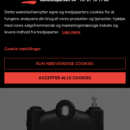
Dette websted benytter egne og tredjeparters cookies for at
fungere, analysere din brug af vores produkter og tjenester, hjælpe
med vores salgsfremmende og marketingsmæssige indsats og
levere indhold fra tredjeparter.
Læs mere
Abus Catena 6806K/85 Classic kædelås med nøgler -
85 cm
Cookie indstillinger
279,00 kr.
KUN NØDVENDIGE COOKIES
ACCEPTER ALLE COOKIES