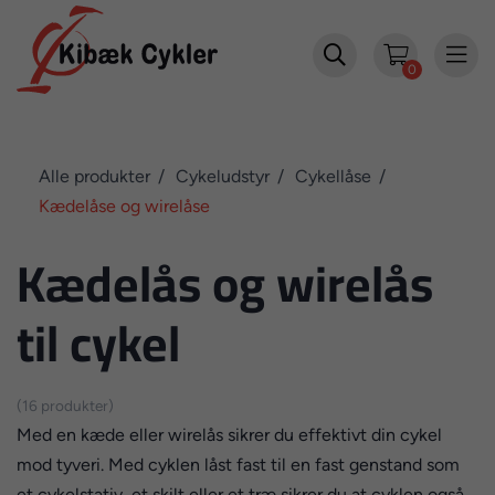


0
Alle produkter
Cykeludstyr
Cykellåse
Kædelåse og wirelåse
Kædelås og wirelås
til cykel
(16 produkter)
Med en kæde eller wirelås sikrer du effektivt din cykel
mod tyveri. Med cyklen låst fast til en fast genstand som
et cykelstativ, et skilt eller et træ sikrer du at cyklen også