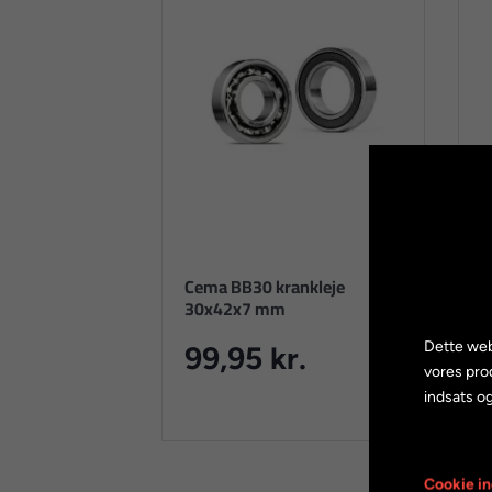
Cema BB30 krankleje
E
30x42x7 mm
R
Dette web
99,95 kr.
vores pro
indsats og
Cookie in