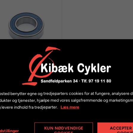
nduro 6806 LLB ABEC3
adial kugleleje - 30x42x7
mm
sted benytter egne og tredjeparters cookies for at fungere, analysere d
129,00 kr.
dukter og tjenester, hjælpe med vores salgsfremmende og marketings
 levere indhold fra tredjeparter.
Læs mere
KUN NØDVENDIGE
ACCEPTER
dstillinger