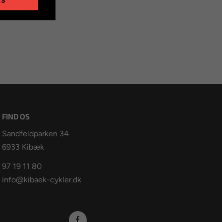
ES
FIND OS
Sandfeldparken 34
6933 Kibæk
97 19 11 80
info@kibaek-cykler.dk