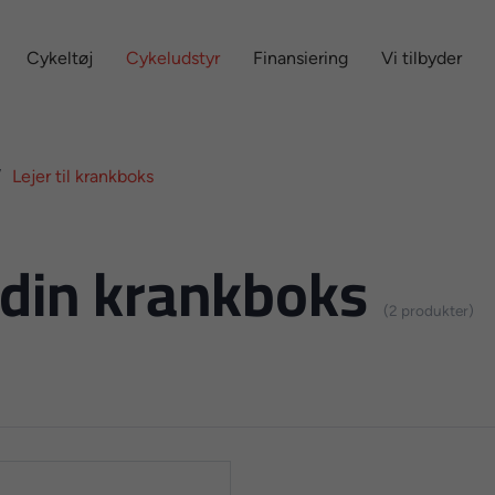
Cykeltøj
Cykeludstyr
Finansiering
Vi tilbyder
Lejer til krankboks
l din krankboks
(2 produkter)