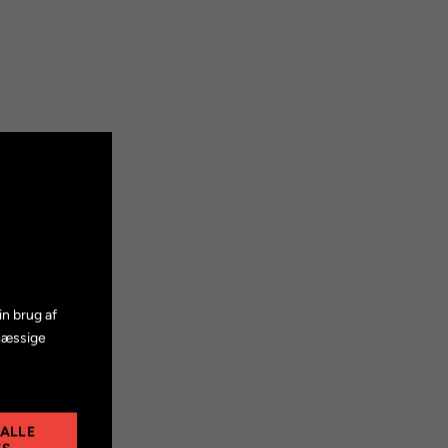
in brug af
mæssige
 ALLE