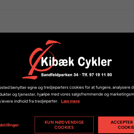
sted benytter egne og tredjeparters cookies for at fungere, analysere d
dukter og tjenester, hjælpe med vores salgsfremmende og marketings
 levere indhold fra tredjeparter.
Læs mere
KUN NØDVENDIGE
ACCEPTER
dstillinger
COOKIES
COOKI