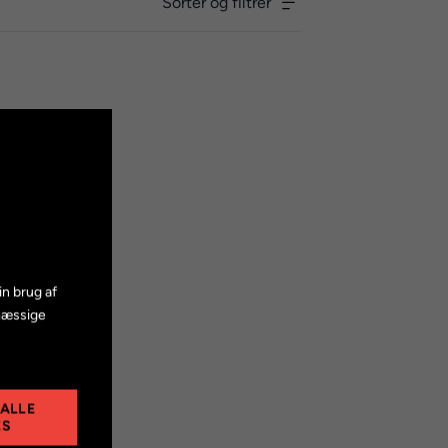
Sorter og filtrer
in brug af
mæssige
 ALLE
ES