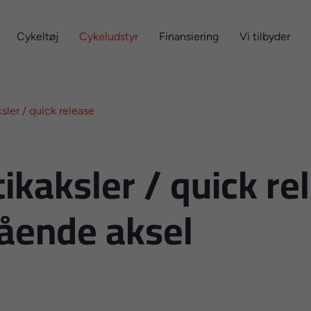
Cykeltøj
Cykeludstyr
Finansiering
Vi tilbyder
sler / quick release
tikaksler / quick rel
ående aksel