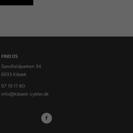
FIND OS
Sandfeldparken 34
6933 Kibæk
97 19 11 80
info@kibaek-cykler.dk