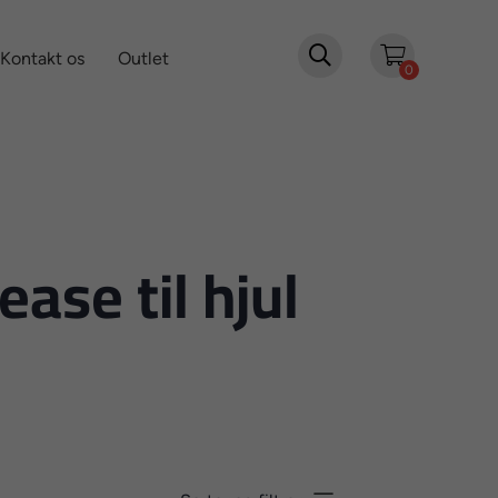

Kontakt os
Outlet
0
ease til hjul