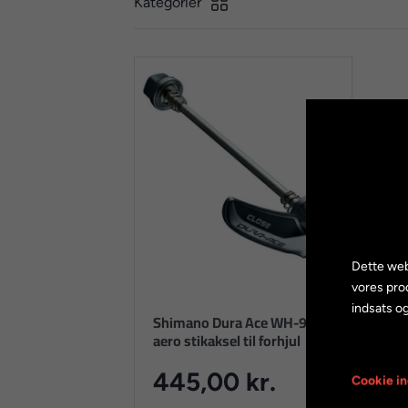
Kategorier
Dette web
vores pro
indsats og
Shimano Dura Ace WH-9000
aero stikaksel til forhjul
445,00 kr.
Cookie in