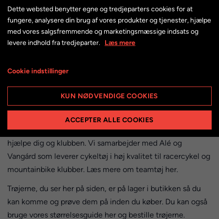
499,00 kr.
Dette websted benytter egne og tredjeparters cookies for at
fungere, analysere din brug af vores produkter og tjenester, hjælpe
med vores salgsfremmende og marketingsmæssige indsats og
levere indhold fra tredjeparter.
Læs mere
Cookie indstillinger
Har du brug for hjælp fra dine eksperter Thomas og
Søren?
KUN NØDVENDIGE COOKIES
RING NU
SEND E-MAIL
ACCEPTER ALLE COOKIES
Er du på jagt efter teamtøj til din cykelklub kan vi også
hjælpe dig og klubben. Vi samarbejder med Alé og
Vangárd som leverer cykeltøj i høj kvalitet til racercykel og
mountainbike klubber. Læs mere om teamtøj her.
Trøjerne, du ser her på siden, er på lager i butikken så du
kan komme og prøve dem på inden du køber. Du kan også
bruge vores størrelsesguide her og bestille trøjerne.