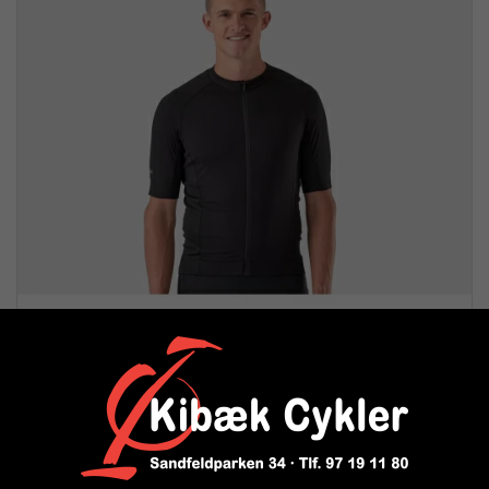
Trek Circuit cykeltrøje - sort
Vejl. pris: 499,00 kr.