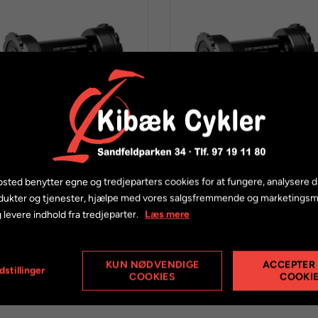
eramicSpeed T47/86
CeramicSpeed T47/86
sted benytter egne og tredjeparters cookies for at fungere, analysere d
nboard krankboks til Sram
Inboard krankboks til Sram
dukter og tjenester, hjælpe med vores salgsfremmende og marketings
UB Gravel - Coated
DUB Road - Coated
 levere indhold fra tredjeparter.
Læs mere
3.119,00 kr.
3.119,00 kr.
KUN NØDVENDIGE
ACCEPTER
dstillinger
COOKIES
COOKI