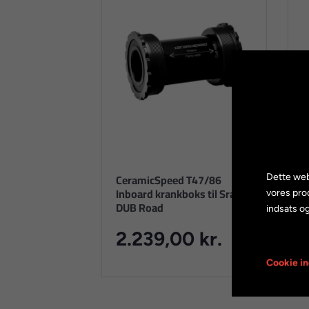
CeramicSpeed T47/86
C
Dette web
Inboard krankboks til Sram
I
vores pro
DUB Road
D
indsats og
2.239,00 kr.
Cookie in