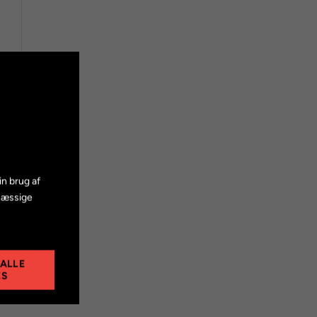
in brug af
mæssige
 ALLE
ES