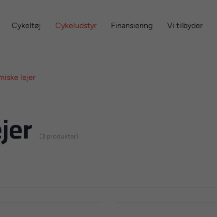
Cykeltøj
Cykeludstyr
Finansiering
Vi tilbyder
miske lejer
jer
(3 produkter)