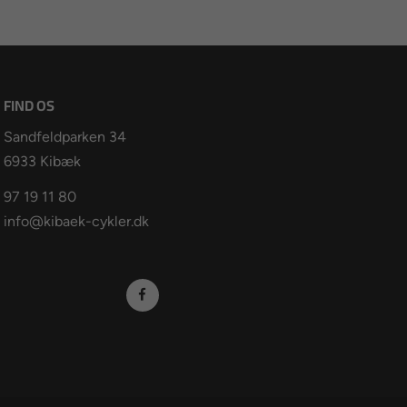
FIND OS
Sandfeldparken 34
6933 Kibæk
97 19 11 80
info@kibaek-cykler.dk