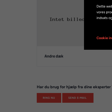
Dette web
vores pro
indsats og
Cookie in
Andre dæk
Har du brug for hjælp fra dine eksperte
RING NU
SEND E-MAIL