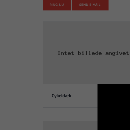
RING NU
SEND E-MAIL
Cykeldæk