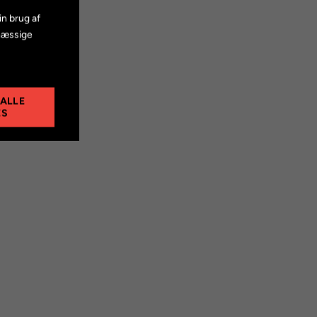
in brug af
mæssige
 ALLE
ES