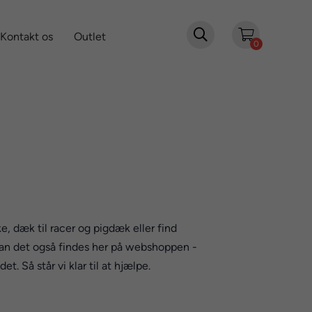

Kontakt os
Outlet
0
e, dæk til racer og pigdæk eller find
, kan det også findes her på webshoppen -
. Så står vi klar til at hjælpe.