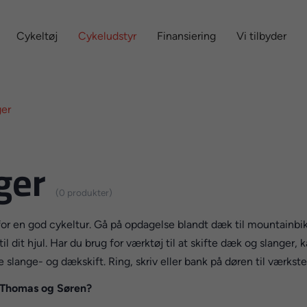
Cykeltøj
Cykeludstyr
Finansiering
Vi tilbyder
ger
ger
(0 produkter)
 for en god cykeltur. Gå på opdagelse blandt dæk til mountainbik
l dit hjul. Har du brug for værktøj til at skifte dæk og slanger
lange- og dækskift. Ring, skriv eller bank på døren til værkstedet
r Thomas og Søren?