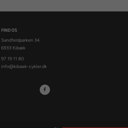
FIND OS
Sandfeldparken 34
6933 Kibæk
97 19 11 80
info@kibaek-cykler.dk