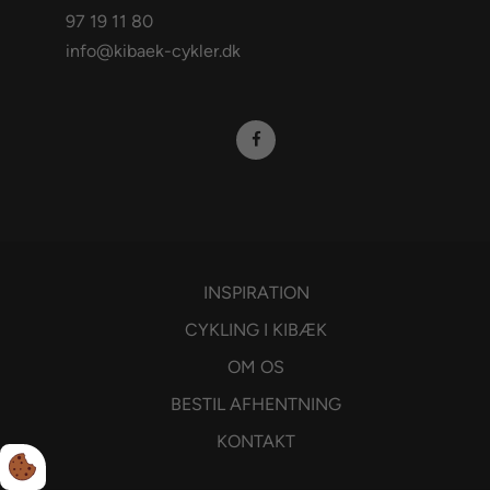
97 19 11 80
info@kibaek-cykler.dk
INSPIRATION
CYKLING I KIBÆK
OM OS
BESTIL AFHENTNING
KONTAKT