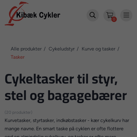


0
Alle produkter
Cykeludstyr
Kurve og tasker
Tasker
Cykeltasker til styr,
stel og bagagebærer
(20 produkter)
Kurvetasker, styrtasker, indkøbstasker - kær cykelkurv har
mange navne. En smart taske på cyklen er ofte flottere
end en almindelig cykelkurv, og tasker er ofte mere