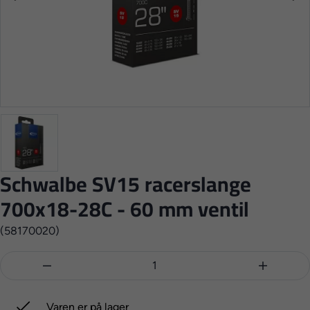
Schwalbe SV15 racerslange
700x18-28C - 60 mm ventil
(58170020)



Varen er på lager