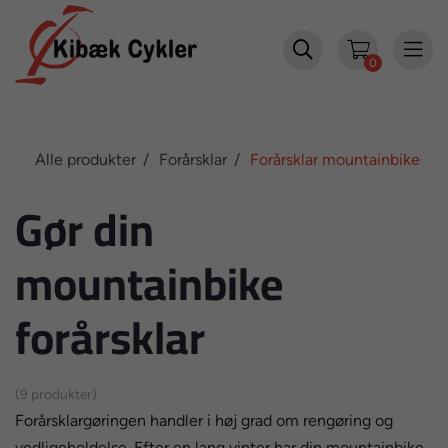


0
Alle produkter
Forårsklar
Forårsklar mountainbike
Gør din
mountainbike
forårsklar
(9 produkter)
Forårsklargøringen handler i høj grad om rengøring og
vedligeholdelse. Efter en lang vinter har din mountainbike