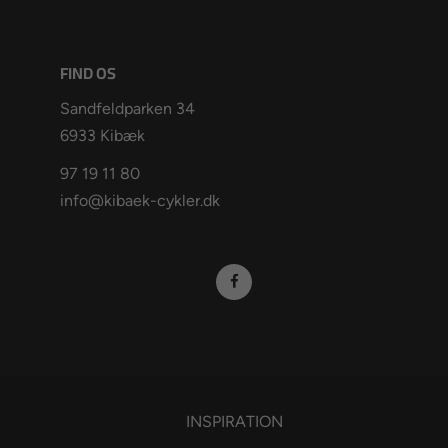
FIND OS
Sandfeldparken 34
6933 Kibæk
97 19 11 80
info@kibaek-cykler.dk
INSPIRATION