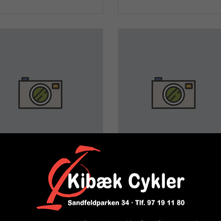
ykelkurv - Basil Carry All
Køletaske - Basil Carry All
Day med MIK 2.0 - Grå
Iso MIK 2.0 - sort
899,00 kr.
899,00 kr.