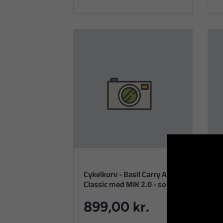
Cykelkurv - Basil Carry All
C
Classic med MIK 2.0 - sort
2
899,00 kr.