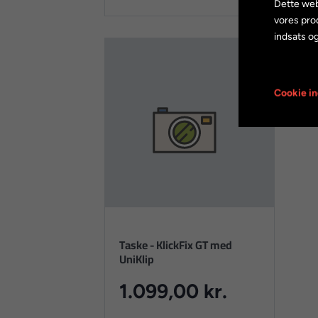
Dette web
vores pro
indsats og
Cookie in
Taske - KlickFix GT med
UniKlip
1.099,00 kr.