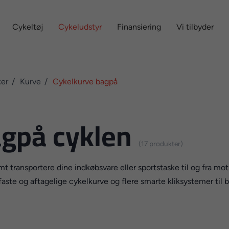
Cykeltøj
Cykeludstyr
Finansiering
Vi tilbyder
ker
Kurve
Cykelkurve bagpå
agpå cyklen
(17 produkter)
transportere dine indkøbsvare eller sportstaske til og fra motio
faste og aftagelige cykelkurve og flere smarte kliksystemer til