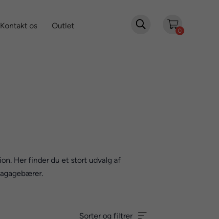

Kontakt os
Outlet
0
n. Her finder du et stort udvalg af
 bagagebærer.
Sorter og filtrer