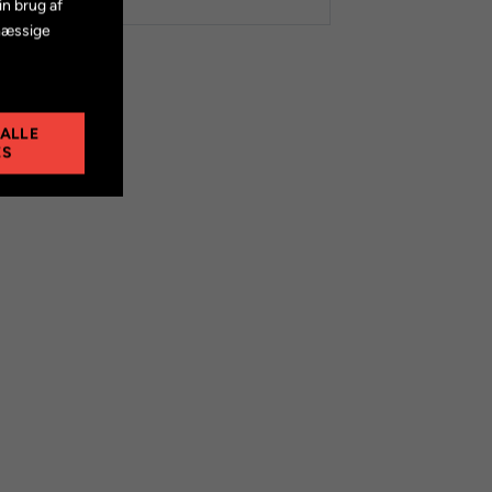
in brug af
mæssige
 ALLE
ES