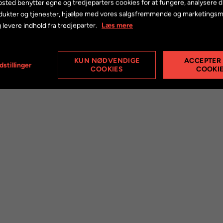
sted benytter egne og tredjeparters cookies for at fungere, analysere d
dukter og tjenester, hjælpe med vores salgsfremmende og marketings
 levere indhold fra tredjeparter.
Læs mere
KUN NØDVENDIGE
ACCEPTER
dstillinger
COOKIES
COOKI