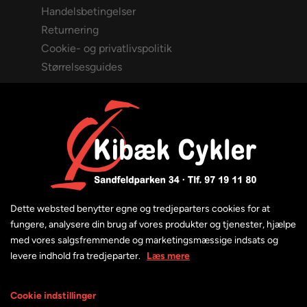
Handelsbetingelser
Returnering
Cookie- og privatlivspolitik
Størrelsesguides
ÅBNINGSTIDER
Mandag - onsdag: 09:00-17:30
Torsdag: 09:00-18:00
Dette websted benytter egne og tredjeparters cookies for at
Fredag: 09:00-17:30
fungere, analysere din brug af vores produkter og tjenester, hjælpe
Lørdag: 09:00-12:00
med vores salgsfremmende og marketingsmæssige indsats og
levere indhold fra tredjeparter.
Læs mere
Søndag: Lukket
Cookie indstillinger