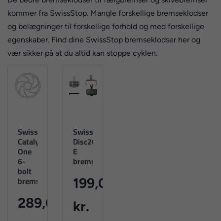
kommer fra SwissStop. Mangle forskellige bremseklodser
og belægninger til forskellige forhold og med forskellige
egenskaber. Find dine SwissStop bremseklodser her og
vær sikker på at du altid kan stoppe cyklen.
SwissStop
SwissStop
Catalyst
Disc26
One
E
6-
bremseklodser
bolt
bremseskive
199,00
289,00
kr.