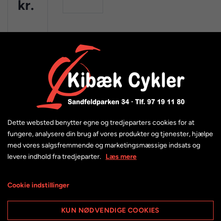
kr.
KUNDESERVICE
Kontakt os
Prismatch
Dette websted benytter egne og tredjeparters cookies for at
fungere, analysere din brug af vores produkter og tjenester, hjælpe
Finansiering
med vores salgsfremmende og marketingsmæssige indsats og
Leasing
levere indhold fra tredjeparter.
Læs mere
Bestil afhentning
Handelsbetingelser
Cookie indstillinger
Returnering
Cookie- og privatlivspolitik
KUN NØDVENDIGE COOKIES
Størrelsesguides