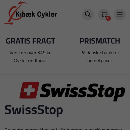


0
GRATIS FRAGT
PRISMATCH
Ved køb over 349 kr.
På danske butikker
Cykler undtaget
og netpriser
SwissStop
De bedre bremseklodser til fælgbremser og skivebremser