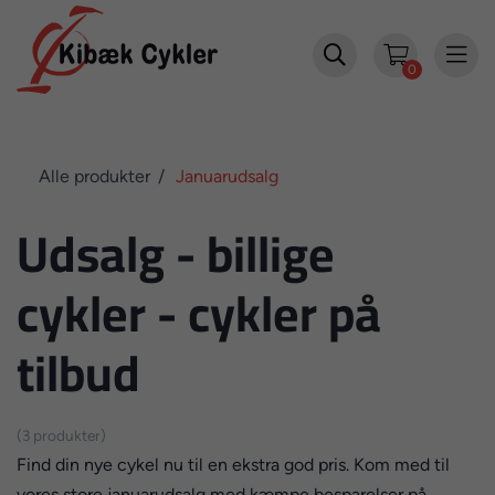


0
Alle produkter
Januarudsalg
Udsalg - billige
cykler - cykler på
tilbud
(3 produkter)
Find din nye cykel nu til en ekstra god pris. Kom med til
vores store januarudsalg med kæmpe besparelser på