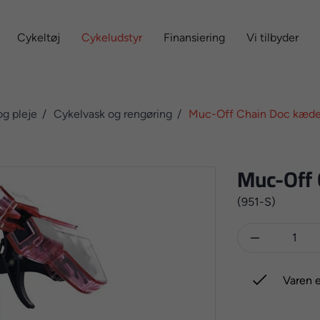
Cykeltøj
Cykeludstyr
Finansiering
Vi tilbyder
og pleje
Cykelvask og rengøring
Muc-Off Chain Doc kæde
Muc-Off 
(951-S)


Varen e