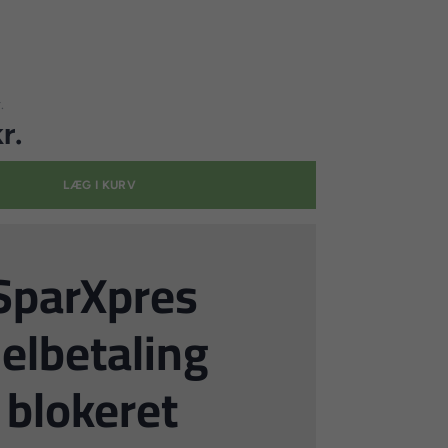
.
r.
LÆG I KURV
SparXpres
elbetaling
blokeret