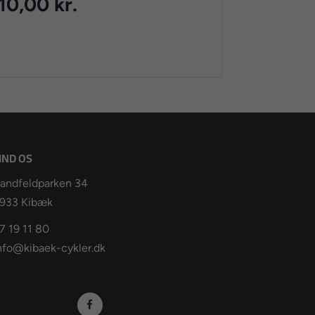
10,00 kr.
IND OS
andfeldparken 34
933 Kibæk
7 19 11 80
nfo@kibaek-cykler.dk