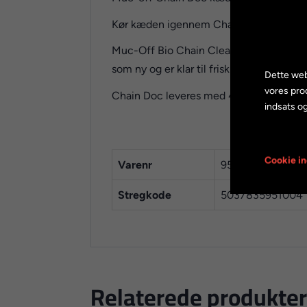
Kør kæden igennem Chain Doc mens den 
Muc-Off Bio Chain Cleaner er en biologi
som ny og er klar til frisk kædeolie.
Dette web
vores pro
Chain Doc leveres med 400 ml Bio Chai
indsats og
Cookie in
Varenr
951-S
Stregkode
5037835951004
Relaterede produkter