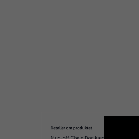
Detaljer om produktet
Muc-off Chain Doc kæderenser med Bio C