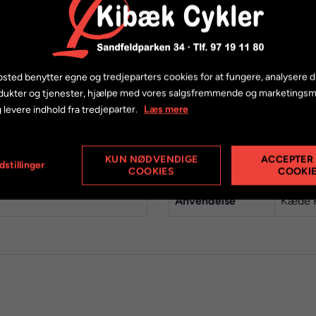
sidder på cyklen, skyld med vand, tør kæde og smør med olie.
sk affedter på spray til rengøring af cykelkæden. Efter brug h
sted benytter egne og tredjeparters cookies for at fungere, analysere d
dukter og tjenester, hjælpe med vores salgsfremmende og marketings
n Cleaner.
 levere indhold fra tredjeparter.
Læs mere
KUN NØDVENDIGE
ACCEPTER
dstillinger
Mærke
Muc-O
COOKIES
COOKI
Anvendelse
Kæde 