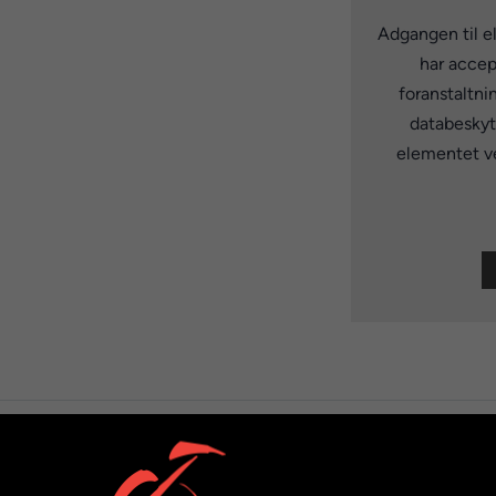
Adgangen til e
har accep
foranstaltni
databeskytt
elementet ve
hain Cleaner Spray hjælper dig til nem og hurtig rengøring a