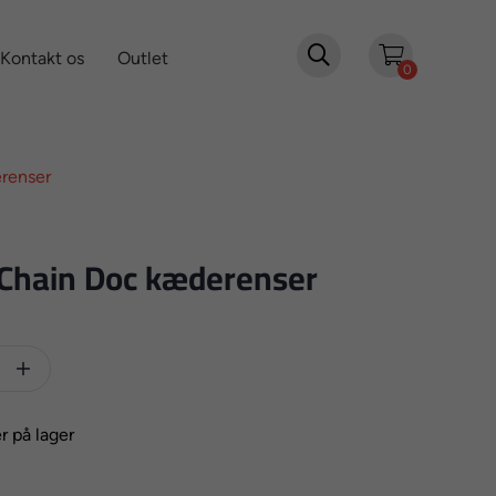

Kontakt os
Outlet
0
renser
Chain Doc kæderenser

r på lager