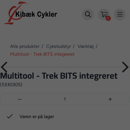


0
Alle produkter
Cykeludstyr
Værktøj
Multitool - Trek BITS integreret
Multitool - Trek BITS integreret
(5330305)



Varen er på lager