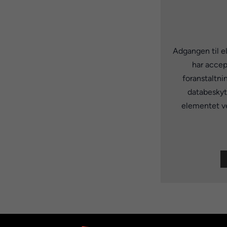
Adgangen til e
har accep
foranstaltni
databeskytt
elementet ve