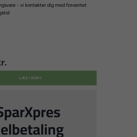
ingsvare - vi kontakter dig med forventet
gstid
r.
LÆG I KURV
SparXpres
elbetaling