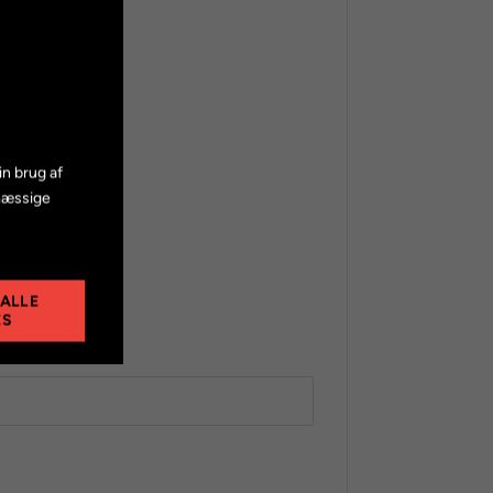
in brug af
mæssige
 ALLE
ES