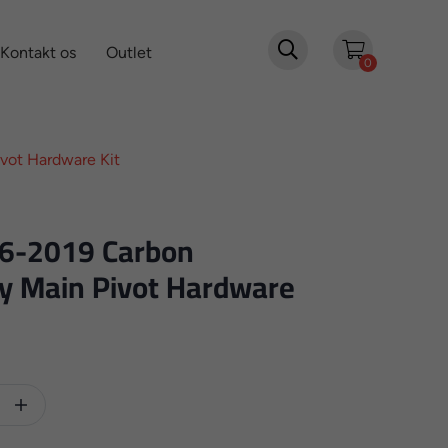

Kontakt os
Outlet
0
vot Hardware Kit
16-2019 Carbon
y Main Pivot Hardware
