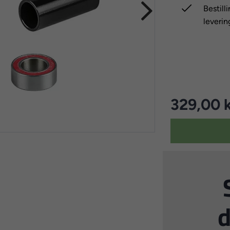

Bestill
leverin
329,00 k
d