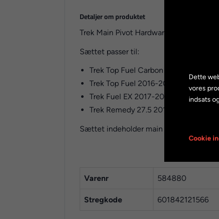
Detaljer om produktet
Trek Main Pivot Hardware Kit til carbo
Sættet passer til:
Trek Top Fuel Carbon and Aluminum 
Dette web
Trek Top Fuel 2016-2019 main pivot l
vores pro
Trek Fuel EX 2017-2019 med carbon 
indsats og
Trek Remedy 27.5 2017 & 2018 med c
Sættet indeholder main pivot aksel, skive
Cookie in
Varenr
584880
Stregkode
601842121566