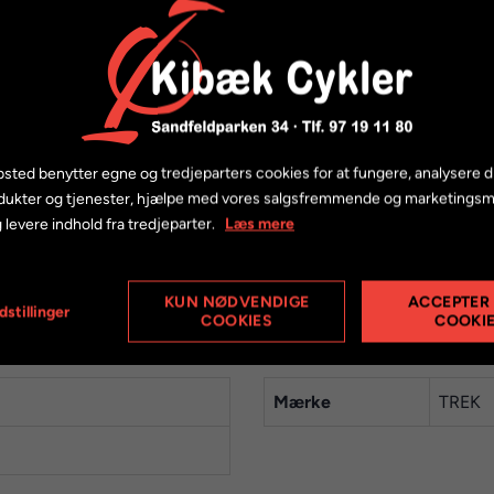
n mountainbikes årgang 2016-2019.
2016-2019 rocker led
sted benytter egne og tredjeparters cookies for at fungere, analysere d
ed (møtrikker sælges separat)
dukter og tjenester, hjælpe med vores salgsfremmende og marketings
chainstays
 levere indhold fra tredjeparter.
Læs mere
arbon chainstays
r og lejer.
KUN NØDVENDIGE
ACCEPTER
dstillinger
COOKIES
COOKI
Mærke
TREK