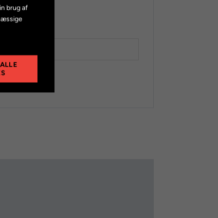
in brug af
mæssige
x
 ALLE
ES