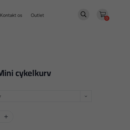

Kontakt os
Outlet
0
Mini cykelkurv
