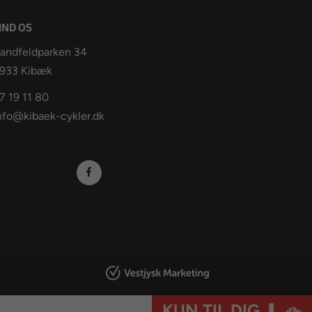
IND OS
andfeldparken 34
933 Kibæk
7 19 11 80
nfo@kibaek-cykler.dk
KUN TIL DIG ⬇
