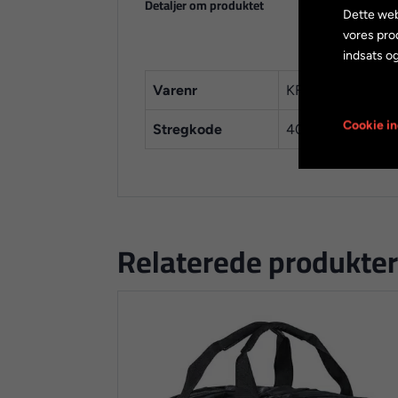
Detaljer om produktet
Dette web
vores pro
indsats og
Varenr
KF394-1
Cookie in
Stregkode
4018861001728
Relaterede produkter