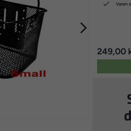

Varen e
249,00 k
d