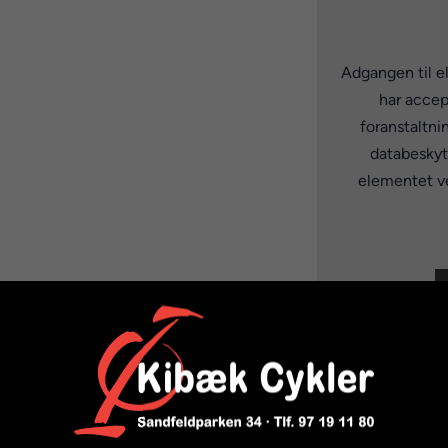
Adgangen til e
har accep
foranstaltni
databeskytt
elementet ve