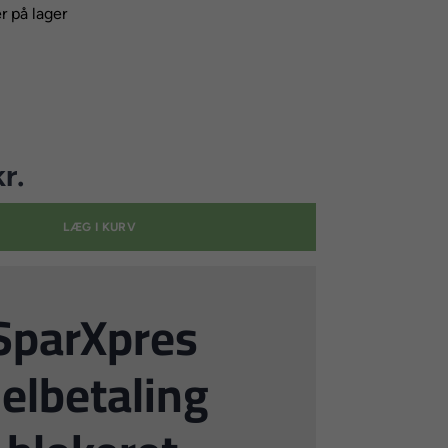
r på lager
r.
LÆG I KURV
SparXpres
elbetaling