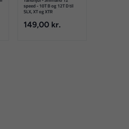
or
Tandhjul - Shimano 12
speed - 10T B og 12T D til
SLX, XT og XTR
149,00 kr.