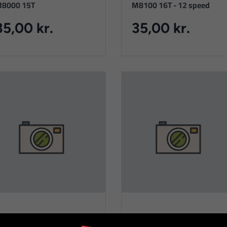
8000 15T
M8100 16T - 12 speed
35,00 kr.
35,00 kr.
himano CS-HG50-10 speed
Shimano 11T tandhjul til C