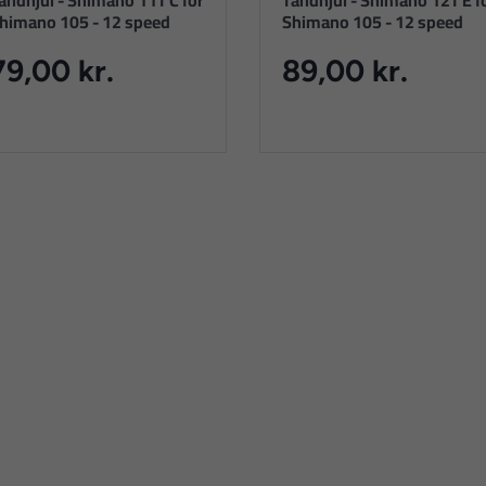
andhjul - Shimano 11T C for
Tandhjul - Shimano 12T E f
himano 105 - 12 speed
Shimano 105 - 12 speed
79,00 kr.
89,00 kr.