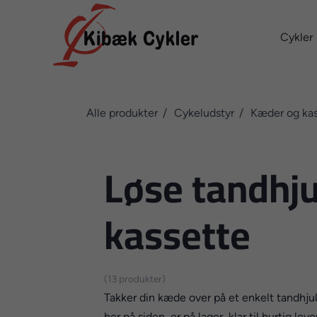
Cykler
Alle produkter
Cykeludstyr
Kæder og kas
Løse tandhjul
kassette
(13 produkter)
Takker din kæde over på et enkelt tandhjul 
her på siden, er på lager, klar til hurtig leve