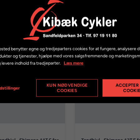
andhjul - 11T
M8000 XT kassette
50,00 kr.
59,00 kr.
sted benytter egne og tredjeparters cookies for at fungere, analysere d
dukter og tjenester, hjælpe med vores salgsfremmende og marketings
 levere indhold fra tredjeparter.
Læs mere
KUN NØDVENDIGE
ACCEPTER
dstillinger
COOKIES
COOKI