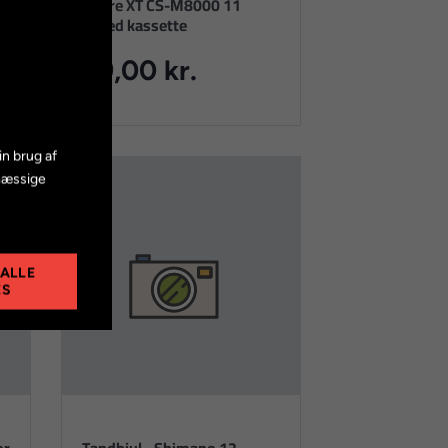
Deore XT CS-M8000 11
speed kassette
69,00 kr.
in brug af
mæssige
 ALLE
ES