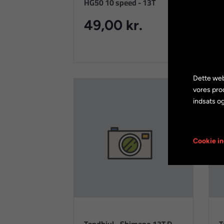
HG50 10 speed - 13T
t
49,00 kr.
Dette web
vores pro
indsats og
Cookie in