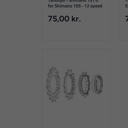
Tandhjul - Shimano 13T D
T
for Shimano 105 - 12 speed
S
75,00 kr.