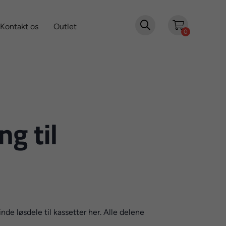

Kontakt os
Outlet
0
ng til
nde løsdele til kassetter her. Alle delene