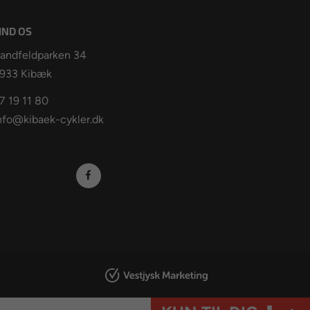
IND OS
andfeldparken 34
933 Kibæk
7 19 11 80
nfo@kibaek-cykler.dk