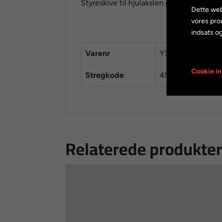
Styreskive til hjulakslen på Nexus 7 gea
Dette web
vores pro
indsats og
Varenr
Y33M39710
Cookie in
Stregkode
4524667174219
Relaterede produkter