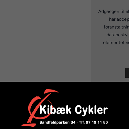
Adgangen til e
har accep
foranstaltni
databeskytt
elementet ve