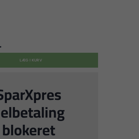
.
LÆG I KURV
SparXpres
elbetaling
blokeret