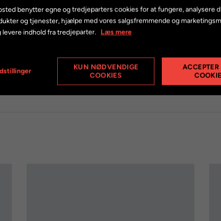
rnav. Skiven monteres på akslen under hjulmøtrikken på navets 
sted benytter egne og tredjeparters cookies for at fungere, analysere d
dukter og tjenester, hjælpe med vores salgsfremmende og marketings
 levere indhold fra tredjeparter.
Læs mere
Mærke
Shima
KUN NØDVENDIGE
ACCEPTER
dstillinger
COOKIES
COOKI