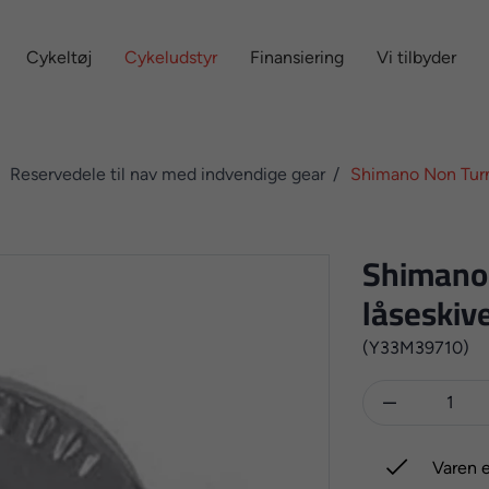
Cykeltøj
Cykeludstyr
Finansiering
Vi tilbyder
Reservedele til nav med indvendige gear
Shimano Non Turn 
Shimano 
låseskiv
(Y33M39710)


Varen e