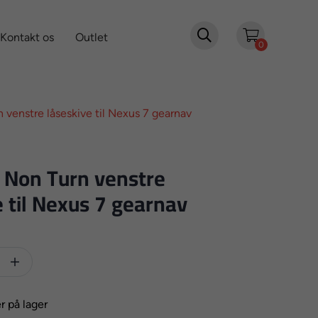

Kontakt os
Outlet
0
venstre låseskive til Nexus 7 gearnav
Non Turn venstre
e til Nexus 7 gearnav

r på lager