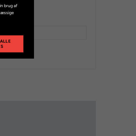
venstre side.
in brug af
mæssige
no
 ALLE
ES