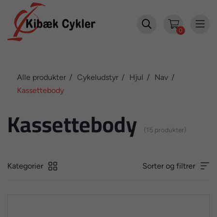


0
Alle produkter
Cykeludstyr
Hjul
Nav
Kassettebody
Kassettebody
(15 produkter)
Kategorier
Sorter og filtrer