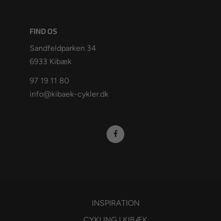
FIND OS
Sandfeldparken 34
6933 Kibæk
97 19 11 80
info@kibaek-cykler.dk
INSPIRATION
CYKLING I KIBÆK