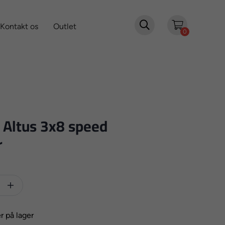

Kontakt os
Outlet
0
Altus 3x8 speed
r

r på lager