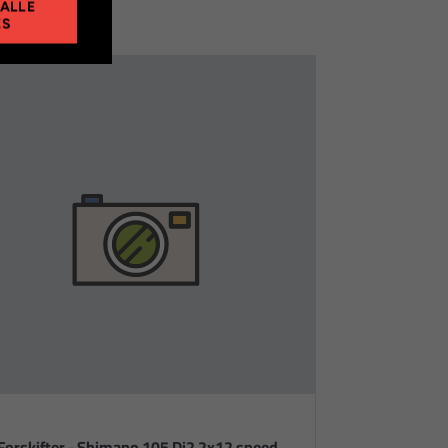
 ALLE
ES
Forskifter - Shimano 105 Di2 2x12 speed