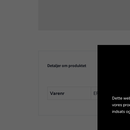
Detaljer om produktet
Varenr
EFDM310X6
Dette web
vores pro
indsats og