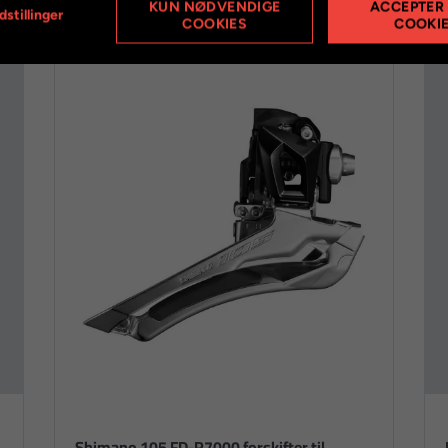
KUN NØDVENDIGE
ACCEPTER
dstillinger
COOKIES
COOKI
Shimano 105 FD-R7000 forskifter til