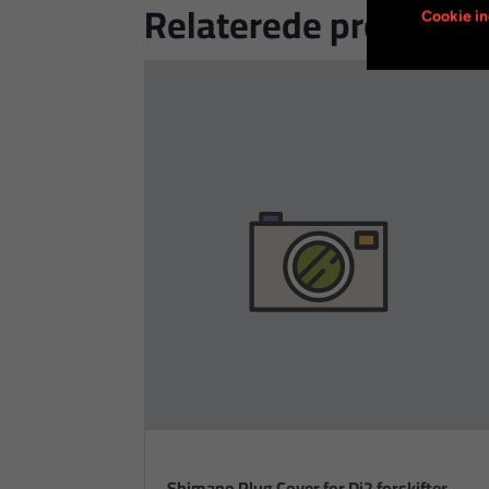
Relaterede produkter
Cookie in
Shimano Plug Cover for Di2 forskifter