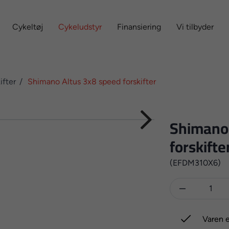
Cykeltøj
Cykeludstyr
Finansiering
Vi tilbyder
ifter
Shimano Altus 3x8 speed forskifter
Shimano 
forskifte
(EFDM310X6)


Varen e