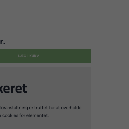
r.
LÆG I KURV
keret
ranstaltning er truffet for at overholde
e cookies for elementet.