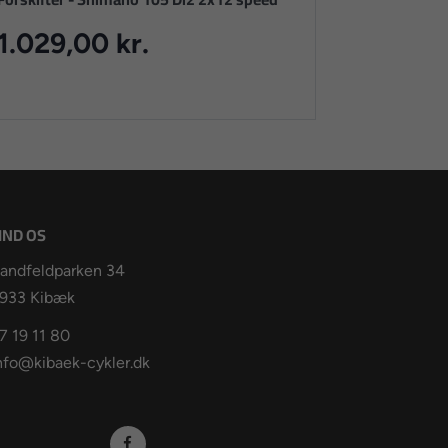
1.029,00 kr.
IND OS
andfeldparken 34
933 Kibæk
7 19 11 80
nfo@kibaek-cykler.dk