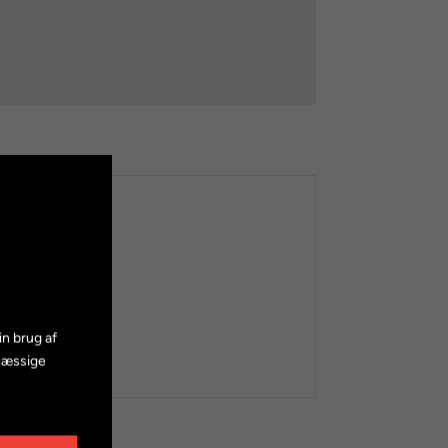
in brug af
mæssige