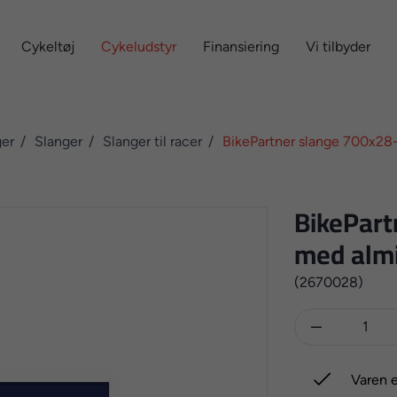
Cykeltøj
Cykeludstyr
Finansiering
Vi tilbyder
ger
Slanger
Slanger til racer
BikePartner slange 700x28
BikePart
med almi
(2670028)


Varen e