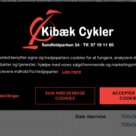
'' hjul. Slangen har en almindelig cykelventil - Dunlop-ventil.
den af dækket. Denne slange passer i følgende størrelser:
8-622
28 x 1 ⅝ x 1 ⅛
0-622
sted benytter egne og tredjeparters cookies for at fungere, analysere d
dukter og tjenester, hjælpe med vores salgsfremmende og marketings
2-622
28 x 1 ⅝ x 1¼
 levere indhold fra tredjeparter.
Læs mere
KUN NØDVENDIGE
ACCEPTER
dstillinger
COOKIES
COOKI
Ventil
almind
Dæk størrelse
700x2
700x3