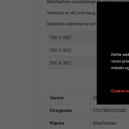
BikePartner cykelslange til cykler med 28
Ventilen er 40 mm lang.
Dækkets størrelse er altid skrevet på si
700 X 28C
2
700 X 30C
3
Dette web
vores pro
700 X 32C
3
indsats og
Cookie in
Varenr
2670028
Stregkode
5707865122582
Mærke
BikePartner