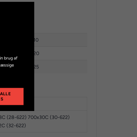
28 X 1,10
28 X 1,20
in brug af
mæssige
28 X 1,25
 ALLE
ES
elig / dunlop
8C (28-622) 700x30C (30-622)
2C (32-622)