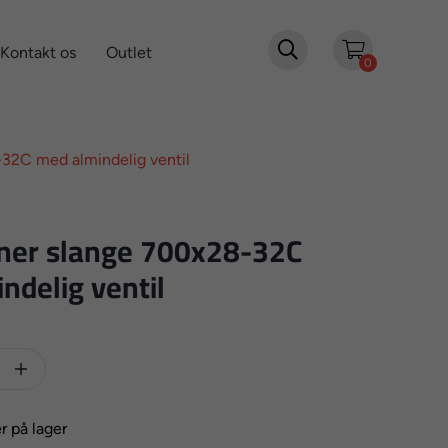

Kontakt os
Outlet
0
-32C med almindelig ventil
ner slange 700x28-32C
ndelig ventil

r på lager