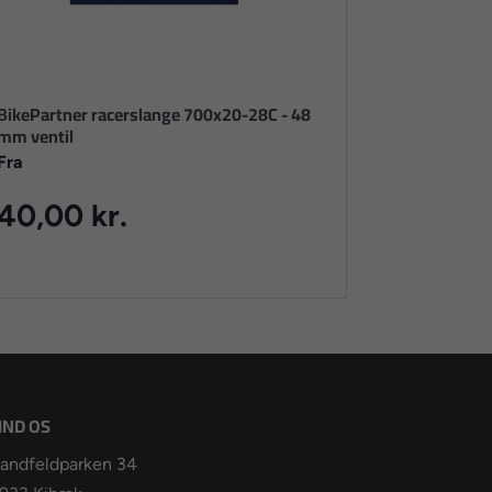
BikePartner racerslange 700x20-28C - 48
mm ventil
Fra
40,00 kr.
IND OS
andfeldparken 34