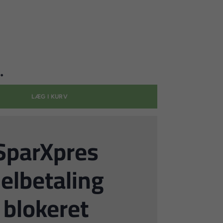
.
LÆG I KURV
SparXpres
elbetaling
blokeret