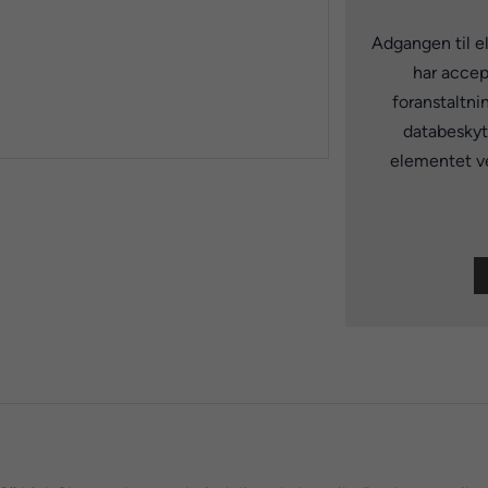
Adgangen til e
har accep
foranstaltni
databeskytt
elementet ve