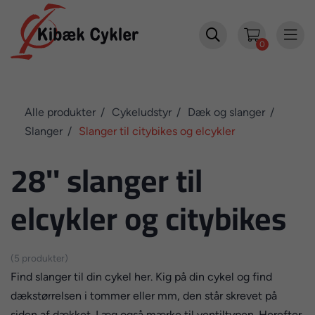


0
Alle produkter
Cykeludstyr
Dæk og slanger
Slanger
Slanger til citybikes og elcykler
28'' slanger til
elcykler og citybikes
(5 produkter)
Find slanger til din cykel her. Kig på din cykel og find
dækstørrelsen i tommer eller mm, den står skrevet på
siden af dækket. Læg også mærke til ventiltypen. Herefter