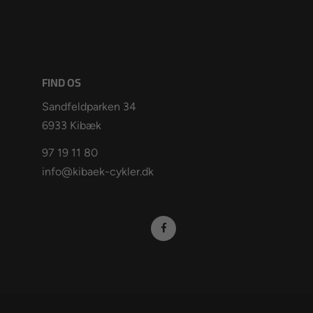
FIND OS
Sandfeldparken 34
6933 Kibæk
97 19 11 80
info@kibaek-cykler.dk