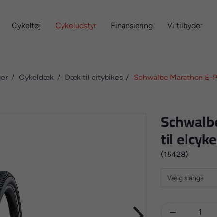
Cykeltøj
Cykeludstyr
Finansiering
Vi tilbyder
ger
Cykeldæk
Dæk til citybikes
Schwalbe Marathon E-Plu
Schwalb
til elcyk
(15428)
