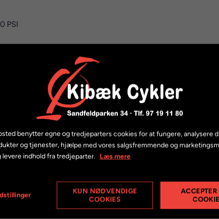
70 PSI
Elementet er blokeret
begrænset, da du ikke har accepteret de påkrævede cookies. Denn
ttelseslovgivning. Du kan få adgang til elementet ved at acc
sted benytter egne og tredjeparters cookies for at fungere, analysere d
dukter og tjenester, hjælpe med vores salgsfremmende og marketings
TILLAD COOKIES
 levere indhold fra tredjeparter.
Læs mere
LÆS MERE OM COOKIES
KUN NØDVENDIGE
ACCEPTER
dstillinger
COOKIES
COOKI