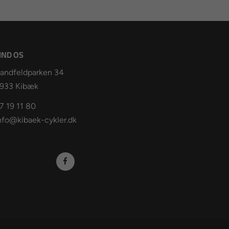
IND OS
andfeldparken 34
933 Kibæk
7 19 11 80
nfo@kibaek-cykler.dk