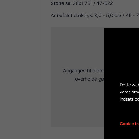
Størrelse: 28x1,75'' / 47-622
Anbefalet dæktryk: 3,0 - 5,0 bar / 45 - 
Adgangen til elementet er blevet 
overholde gældende databesky
Dette web
vores pro
indsats og
Cookie in