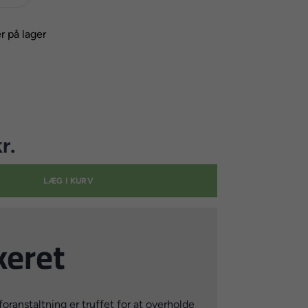
r på lager
r.
LÆG I KURV
keret
ranstaltning er truffet for at overholde