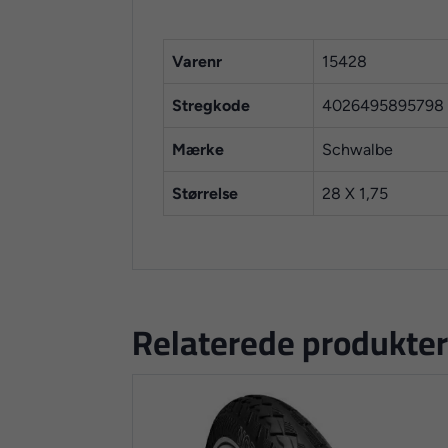
Varenr
15428
Stregkode
4026495895798
Mærke
Schwalbe
Størrelse
28 X 1,75
Relaterede produkter