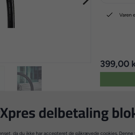

Varen e
399,00 k
Xpres delbetaling blo
set, da du ikke har accepteret de påkrævede cookies. Denne fo