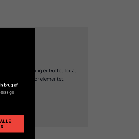
e foranstaltning er truffet for at
eptere cookies for elementet.
in brug af
mæssige
 ALLE
ES