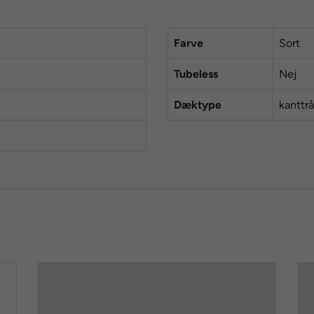
Farve
Sort
Tubeless
Nej
Dæktype
kanttr