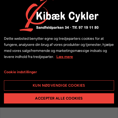
Dette websted benytter egne og tredjeparters cookies for at
fungere, analysere din brug af vores produkter og tjenester, hjælpe
med vores salgsfremmende og marketingsmæssige indsats og
levere indhold fra tredjeparter.
Læs mere
AXA Resolute spirallås 15-120 med nøgle - 120 cm
Cookie indstillinger
199,95 kr.
KUN NØDVENDIGE COOKIES
ACCEPTER ALLE COOKIES